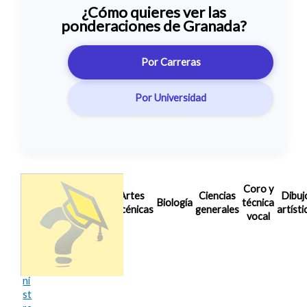
¿Cómo quieres ver las
ponderaciones de Granada?
Por Carreras
Por Universidad
Nota de
Coro y
Análisis
Artes
Ciencias
Dibuj
Corte
Biología
técnica
musical
escénicas
generales
artísti
2025/26
vocal
A
d
mi
ni
st