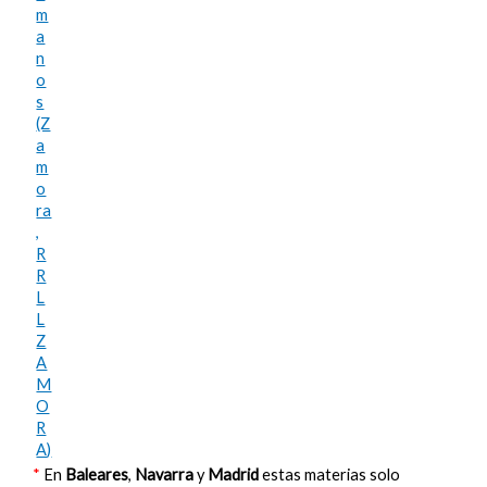
m
a
n
o
s
(Z
a
m
o
ra
,
R
R
L
L
Z
A
M
O
R
A)
*
En
Baleares
,
Navarra
y
Madrid
estas materias solo