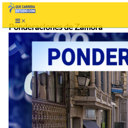
Ir
al
contenido
Ponderaciones de Zamora