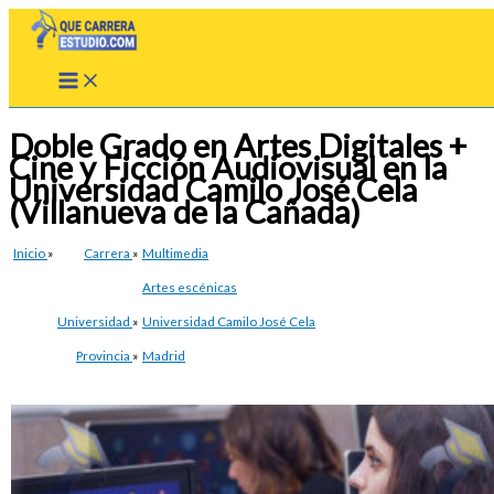
Ir
al
contenido
Doble Grado en Artes Digitales +
Cine y Ficción Audiovisual en la
Universidad Camilo José Cela
(Villanueva de la Cañada)
Inicio
»
Carrera
»
Multimedia
Artes escénicas
Universidad
»
Universidad Camilo José Cela
Provincia
»
Madrid