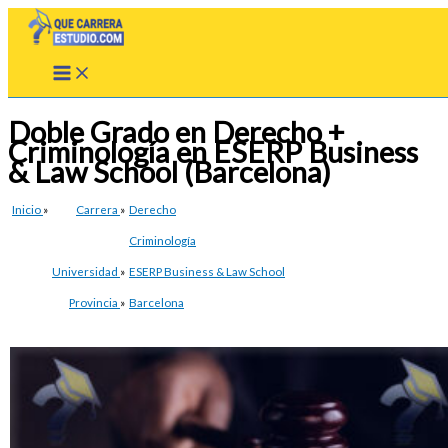
Ir
al
contenido
Doble Grado en Derecho +
Criminología en ESERP Business
& Law School (Barcelona)
Inicio
»
Carrera
»
Derecho
Criminología
Universidad
»
ESERP Business & Law School
Provincia
»
Barcelona