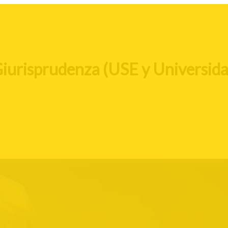
iurisprudenza (USE y Universida