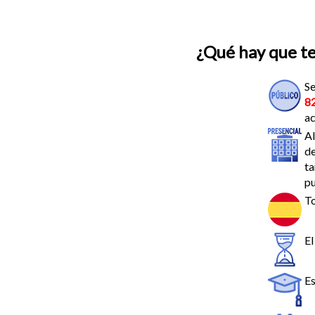
¿Qué hay que t
Se
8
ac
Al
de
ta
pu
To
El
Es