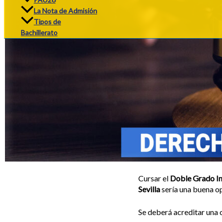
La Nota de Admisión
Tipos de
Bachillerato
Cursar el
Doble Grado In
Sevilla
sería una buena op
Se deberá acreditar una c