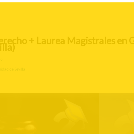
erecho + Laurea Magistrales en G
lla)
ho
idad de Sevilla