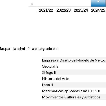
5
4
sin crear
2021/22
sin crear
2022/23
sin crear
2023/24
2024/25
ias
para la admisión a este grado es:
Empresa y Diseño de Modelo de Negoc
Geografía
Griego II
Historia del Arte
Latín II
Matemáticas aplicadas a las CCSS II
Movimientos Culturales y Artísticos