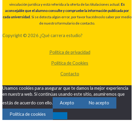
vinculación jurídica y está referida a la oferta de las titulaciones actual.
Es
aconsejable que el alumno consulte y compruebe la información publicada por
cada universidad
. Si se detecta algún error, por favor hacédnoslo saber por medio
de nuestro formulario de contacto.
Copyright © 2026 ¿Qué carrera estudio?
Política de privacidad
Política de Cookies
Contacto
Usamos cookies para asegurar que te damos la mejor experiencia
en nuestra web. Si continúas usando este sitio, asumiremos que
estás de acuerdo con ello.
Acepto
No acepto
Política de cookies