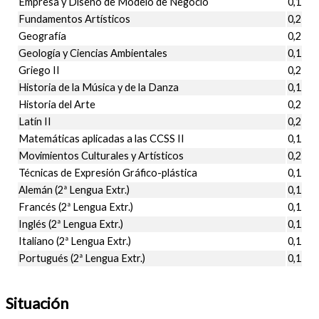
Empresa y Diseño de Modelo de Negocio
0,1
Fundamentos Artísticos
0,2
Geografía
0,2
Geología y Ciencias Ambientales
0,1
Griego II
0,2
Historia de la Música y de la Danza
0,1
Historia del Arte
0,2
Latín II
0,2
Matemáticas aplicadas a las CCSS II
0,1
Movimientos Culturales y Artísticos
0,2
Técnicas de Expresión Gráfico-plástica
0,1
Alemán (2ª Lengua Extr.)
0,1
Francés (2ª Lengua Extr.)
0,1
Inglés (2ª Lengua Extr.)
0,1
Italiano (2ª Lengua Extr.)
0,1
Portugués (2ª Lengua Extr.)
0,1
Situación