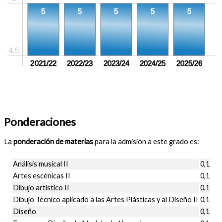
5
5
5
5
5
4,5
2021/22
2022/23
2023/24
2024/25
2025/26
Ponderaciones
La
ponderación de materias
para la admisión a este grado es:
Análisis musical II
0,1
Artes escénicas II
0,1
Dibujo artístico II
0,1
Dibujo Técnico aplicado a las Artes Plásticas y al Diseño II
0,1
Diseño
0,1