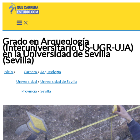
Ir
al
contenido
Grado en Arqueología
(Interuniversitario US-UGR-UJA)
en la Universidad de Sevilla
(Sevilla)
Inicio
»
Carrera
»
Arqueología
Universidad
»
Universidad de Sevilla
Provincia
»
Sevilla