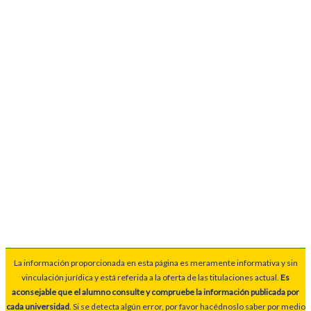
La información proporcionada en esta página es meramente informativa y sin
vinculación jurídica y está referida a la oferta de las titulaciones actual.
Es
aconsejable que el alumno consulte y compruebe la información publicada por
cada universidad
. Si se detecta algún error, por favor hacédnoslo saber por medio