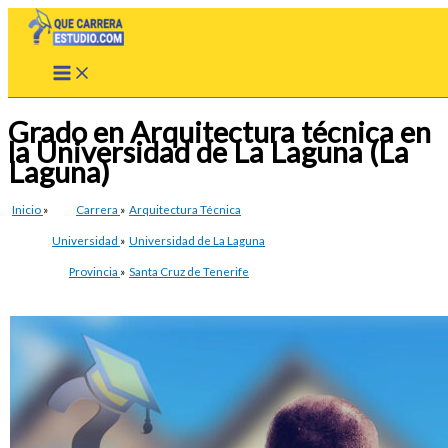
Ir
al
contenido
Grado en Arquitectura técnica en
la Universidad de La Laguna (La
Laguna)
Inicio
»
Carrera
»
Arquitectura Técnica
Universidad
»
Universidad de La Laguna
Provincia
»
Santa Cruz de Tenerife