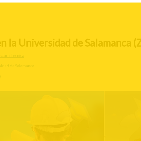
en la Universidad de Salamanca (
ectura Técnica
sidad de Salamanca
a