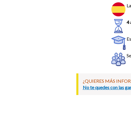
La
4 
Es
Se
¿QUIERES MÁS INFO
No te quedes con las gan