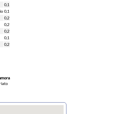
0,1
io
0,1
0,2
0,2
0,2
0,1
0,2
Zamora
riato