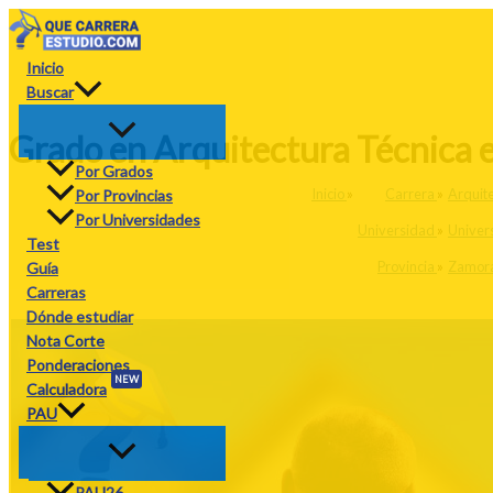
Ir
al
contenido
Inicio
Buscar
Grado en Arquitectura Técnica 
Por Grados
Inicio
»
Carrera
»
Arquit
Por Provincias
Por Universidades
Universidad
»
Univer
Test
Provincia
»
Zamor
Guía
Carreras
Dónde estudiar
Nota Corte
Ponderaciones
NEW
Calculadora
PAU
PAU26