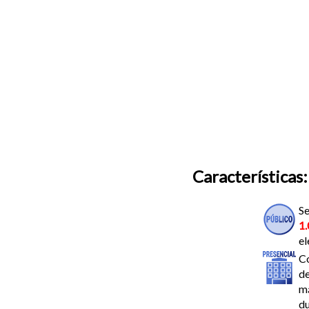
Características:
Se
1.
el
Co
de
má
du