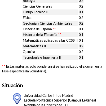
Biología
0,2
Ciencias Generales
0,2
Dibujo Técnico II
0,1
Física
0,2
Geología y Ciencias Ambientales
0,2
Historia de España
**
0,1
Historia de la Filosofía
**
0,1
Matemáticas aplicadas a las CCSS II
0,1
Matemáticas II
0,2
Química
0,2
Tecnología e Ingeniería II
0,1
**
Estas materias solo ponderan si se ha realizado el examen en la
fase específica (la voluntaria).
Situación
Universidad Carlos III de Madrid
Escuela Politécnica Superior (Campus Leganés)
Avenida de la Universidad, 30