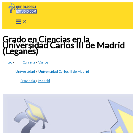
Ir
al
contenido
Grado en Ciencias en la
Universidad Carlos III de Madrid
(Leganés)
Inicio
»
Carrera
»
Varios
Universidad
»
Universidad Carlos III de Madrid
Provincia
»
Madrid