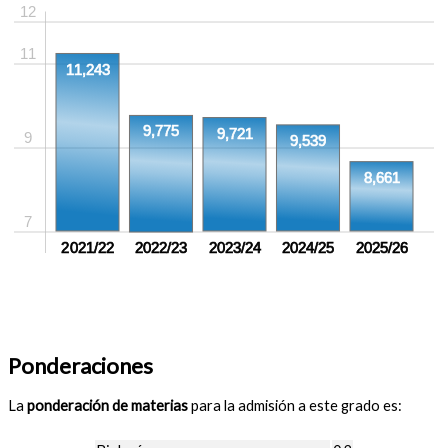
12
11
11,243
9,775
9,721
9
9,539
8,661
7
2021/22
2022/23
2023/24
2024/25
2025/26
Ponderaciones
La
ponderación de materias
para la admisión a este grado es: