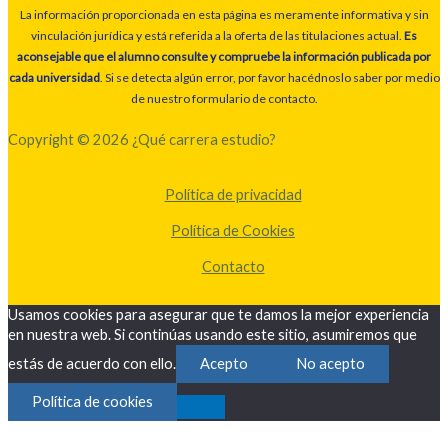
La información proporcionada en esta página es meramente informativa y sin
vinculación jurídica y está referida a la oferta de las titulaciones actual.
Es
aconsejable que el alumno consulte y compruebe la información publicada por
cada universidad
. Si se detecta algún error, por favor hacédnoslo saber por medio
de nuestro formulario de contacto.
Copyright © 2026 ¿Qué carrera estudio?
Política de privacidad
Política de Cookies
Contacto
Usamos cookies para asegurar que te damos la mejor experiencia
en nuestra web. Si continúas usando este sitio, asumiremos que
estás de acuerdo con ello.
Acepto
No acepto
Política de cookies