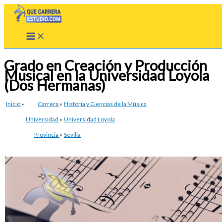
Ir
al
contenido
Grado en Creación y Producción
Musical en la Universidad Loyola
(Dos Hermanas)
Inicio
»
Carrera
»
Historia y Ciencias de la Música
Universidad
»
Universidad Loyola
Provincia
»
Sevilla