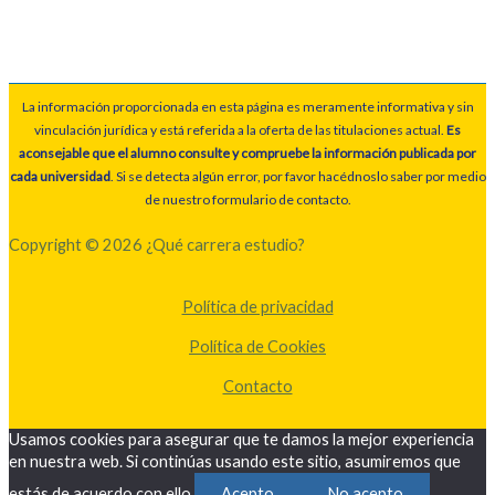
La información proporcionada en esta página es meramente informativa y sin
vinculación jurídica y está referida a la oferta de las titulaciones actual.
Es
aconsejable que el alumno consulte y compruebe la información publicada por
cada universidad
. Si se detecta algún error, por favor hacédnoslo saber por medio
de nuestro formulario de contacto.
Copyright © 2026 ¿Qué carrera estudio?
Política de privacidad
Política de Cookies
Contacto
Usamos cookies para asegurar que te damos la mejor experiencia
en nuestra web. Si continúas usando este sitio, asumiremos que
estás de acuerdo con ello.
Acepto
No acepto