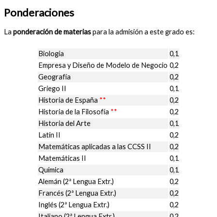
Ponderaciones
La
ponderación de materias
para la admisión a este grado es:
Biología
0,1
Empresa y Diseño de Modelo de Negocio
0,2
Geografía
0,2
Griego II
0,1
Historia de España
**
0,2
Historia de la Filosofía
**
0,2
Historia del Arte
0,1
Latín II
0,2
Matemáticas aplicadas a las CCSS II
0,2
Matemáticas II
0,1
Química
0,1
Alemán (2ª Lengua Extr.)
0,2
Francés (2ª Lengua Extr.)
0,2
Inglés (2ª Lengua Extr.)
0,2
Italiano (2ª Lengua Extr.)
0,2