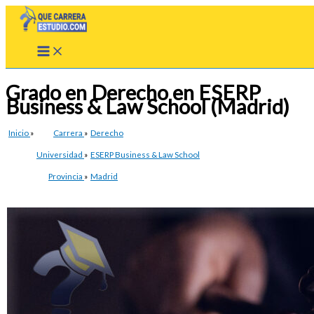
Ir
al
contenido
Grado en Derecho en ESERP
Business & Law School (Madrid)
Inicio
»
Carrera
»
Derecho
Universidad
»
ESERP Business & Law School
Provincia
»
Madrid