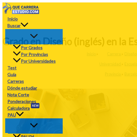
Ir
al
contenido
Inicio
Buscar
Grado en Diseño (inglés) en la E
Por Grados
Inicio
»
Carrera
»
Diseño
Por Provincias
Por Universidades
Universidad
»
Escuela
Test
Provincia
»
Barcel
Guía
Carreras
Dónde estudiar
Nota Corte
Ponderaciones
NEW
Calculadora
PAU
PAU26