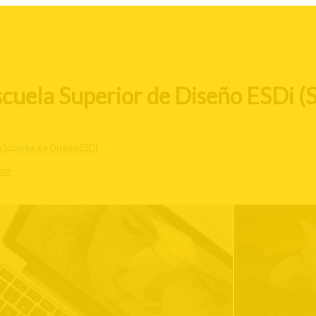
scuela Superior de Diseño ESDi (
 Superior de Diseño ESDi
ona