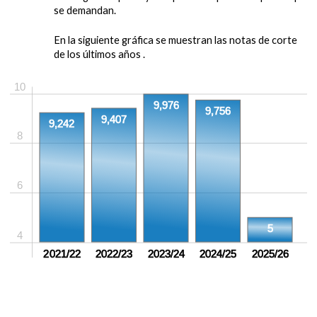
se demandan.
En la siguiente gráfica se muestran las notas de corte
de los últimos años .
10
9,976
9,756
9,407
9,242
8
6
5
4
2021/22
2022/23
2023/24
2024/25
2025/26