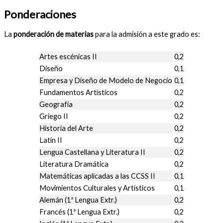
Ponderaciones
La
ponderación de materias
para la admisión a este grado es:
Artes escénicas II
0,2
Diseño
0,1
Empresa y Diseño de Modelo de Negocio
0,1
Fundamentos Artísticos
0,2
Geografía
0,2
Griego II
0,2
Historia del Arte
0,2
Latín II
0,2
Lengua Castellana y Literatura II
0,2
Literatura Dramática
0,2
Matemáticas aplicadas a las CCSS II
0,1
Movimientos Culturales y Artísticos
0,1
Alemán (1ª Lengua Extr.)
0,2
Francés (1ª Lengua Extr.)
0,2