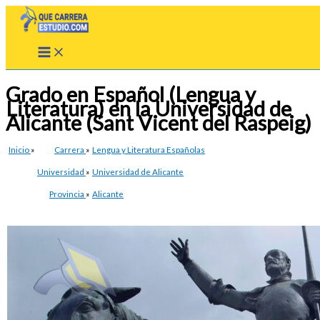
Ir
al
contenido
Grado en Español (Lengua y
Literatura) en la Universidad de
Alicante (Sant Vicent del Raspeig)
Inicio
»
Carrera
»
Lengua y Literatura Españolas
Universidad
»
Universidad de Alicante
Provincia
»
Alicante