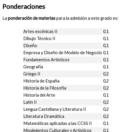
Ponderaciones
La
ponderación de materias
para la admisión a este grado es:
Artes escénicas II
0,1
Dibujo Técnico II
0,1
Diseño
0,1
Empresa y Diseño de Modelo de Negocio
0,1
Fundamentos Artísticos
0,1
Geografía
0,1
Griego II
0,2
Historia de España
0,2
Historia de la Filosofía
0,2
Historia del Arte
0,1
Latín II
0,2
Lengua Castellana y Literatura II
0,2
Literatura Dramática
0,2
Matemáticas aplicadas a las CCSS II
0,1
Movimientos Culturales y Artísticos
0,1