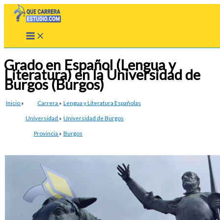
Ir
al
contenido
Grado en Español (Lengua y
Literatura) en la Universidad de
Burgos (Burgos)
Inicio
»
Carrera
»
Lengua y Literatura Españolas
Universidad
»
Universidad de Burgos
Provincia
»
Burgos