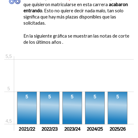
que quisieron matricularse en esta carrera
acabaron
entrando
. Esto no quiere decir nada malo, tan solo
significa que hay más plazas disponibles que las
solicitadas.
En la siguiente gráfica se muestran las notas de corte
de los últimos años .
5,5
5
5
5
5
5
5
4,5
2021/22
2022/23
2023/24
2024/25
2025/26