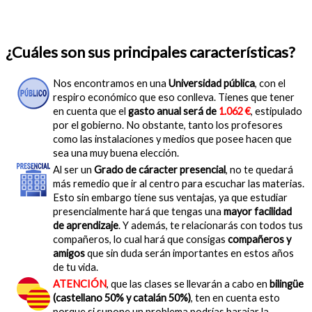
¿Cuáles son sus principales características?
Nos encontramos en una
Universidad pública
, con el
respiro económico que eso conlleva. Tienes que tener
en cuenta que el
gasto anual será de
1.062 €
, estipulado
por el gobierno. No obstante, tanto los profesores
como las instalaciones y medios que posee hacen que
sea una muy buena elección.
Al ser un
Grado de cáracter presencial
, no te quedará
más remedio que ir al centro para escuchar las materias.
Esto sin embargo tiene sus ventajas, ya que estudiar
presencialmente hará que tengas una
mayor facilidad
de aprendizaje
. Y además, te relacionarás con todos tus
compañeros, lo cual hará que consigas
compañeros y
amigos
que sin duda serán importantes en estos años
de tu vida.
ATENCIÓN
, que las clases se llevarán a cabo en
bilingüe
(castellano 50% y catalán 50%)
, ten en cuenta esto
porque si supone un problema podrías barajar la