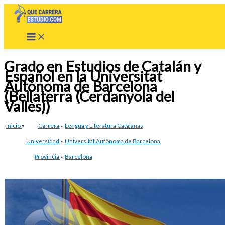
Ir
al
contenido
Grado en Estudios de Catalán y
Español en la Universitat
Autònoma de Barcelona
(Bellaterra (Cerdanyola del
Vallès))
Inicio
»
Carrera
»
Lengua y Literatura Catalanas
Universidad
»
Universitat Autònoma de Barcelona
Provincia
»
Barcelona