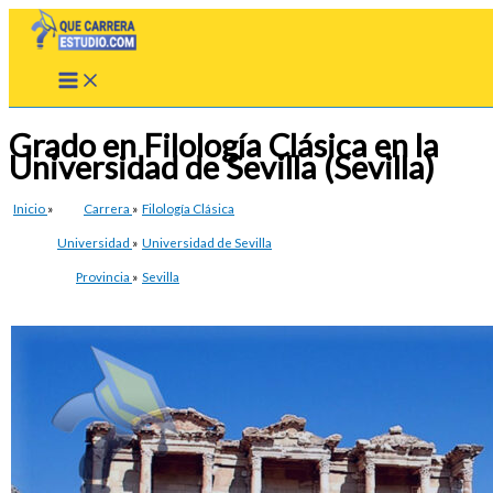
Ir
al
contenido
Grado en Filología Clásica en la
Universidad de Sevilla (Sevilla)
Inicio
»
Carrera
»
Filología Clásica
Universidad
»
Universidad de Sevilla
Provincia
»
Sevilla