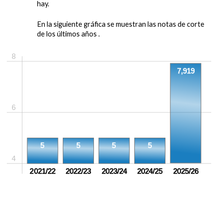
hay.
En la siguiente gráfica se muestran las notas de corte
de los últimos años .
8
7,919
6
5
5
5
5
4
2021/22
2022/23
2023/24
2024/25
2025/26