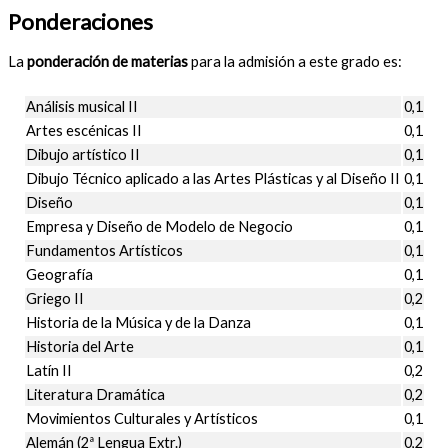
Ponderaciones
La
ponderación de materias
para la admisión a este grado es:
Análisis musical II
0,1
Artes escénicas II
0,1
Dibujo artístico II
0,1
Dibujo Técnico aplicado a las Artes Plásticas y al Diseño II
0,1
Diseño
0,1
Empresa y Diseño de Modelo de Negocio
0,1
Fundamentos Artísticos
0,1
Geografía
0,1
Griego II
0,2
Historia de la Música y de la Danza
0,1
Historia del Arte
0,1
Latín II
0,2
Literatura Dramática
0,2
Movimientos Culturales y Artísticos
0,1
Alemán (2ª Lengua Extr.)
0,2