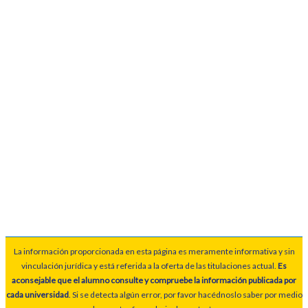
La información proporcionada en esta página es meramente informativa y sin
vinculación jurídica y está referida a la oferta de las titulaciones actual.
Es
aconsejable que el alumno consulte y compruebe la información publicada por
cada universidad
. Si se detecta algún error, por favor hacédnoslo saber por medio