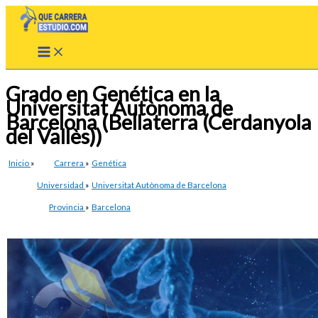
Ir
al
contenido
Grado en Genética en la
Universitat Autònoma de
Barcelona (Bellaterra (Cerdanyola
del Vallès))
Inicio
»
Carrera
»
Genética
Universidad
»
Universitat Autònoma de Barcelona
Provincia
»
Barcelona