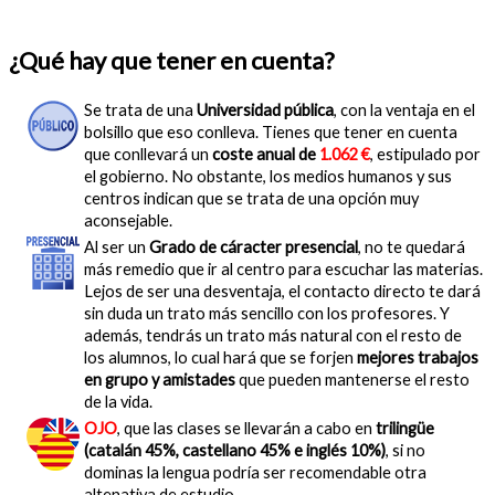
¿Qué hay que tener en cuenta?
Se trata de una
Universidad pública
, con la ventaja en el
bolsillo que eso conlleva. Tienes que tener en cuenta
que conllevará un
coste anual de
1.062 €
, estipulado por
el gobierno. No obstante, los medios humanos y sus
centros indican que se trata de una opción muy
aconsejable.
Al ser un
Grado de cáracter presencial
, no te quedará
más remedio que ir al centro para escuchar las materias.
Lejos de ser una desventaja, el contacto directo te dará
sin duda un trato más sencillo con los profesores. Y
además, tendrás un trato más natural con el resto de
los alumnos, lo cual hará que se forjen
mejores trabajos
en grupo y amistades
que pueden mantenerse el resto
de la vida.
OJO
, que las clases se llevarán a cabo en
trilingüe
(catalán 45%, castellano 45% e inglés 10%)
, si no
dominas la lengua podría ser recomendable otra
altenativa de estudio.