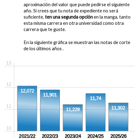
aproximación del valor que puede pedirse el siguiente
año. Si crees que tu nota de expediente no será
suficiente,
ten una segunda opción
en la manga, tanto
esta misma carrera en otra universidad como otra
carrera que te guste.
En la siguiente gráfica se muestran las notas de corte
de los últimos años .
13
12
12,072
11,901
11,74
11
11,302
11,228
10
2021/22
2022/23
2023/24
2024/25
2025/26