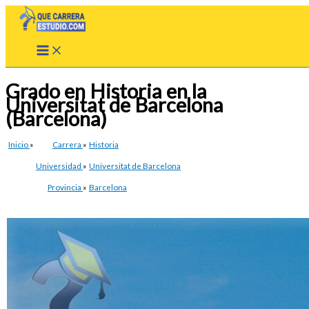
Ir
al
contenido
Grado en Historia en la
Universitat de Barcelona
(Barcelona)
Inicio
»
Carrera
»
Historia
Universidad
»
Universitat de Barcelona
Provincia
»
Barcelona