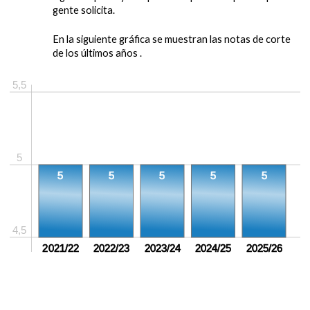
gente solicita.
En la siguiente gráfica se muestran las notas de corte
de los últimos años .
5,5
5
5
5
5
5
5
4,5
2021/22
2022/23
2023/24
2024/25
2025/26