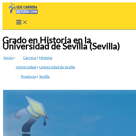
Ir
al
contenido
Grado en Historia en la
Universidad de Sevilla (Sevilla)
Inicio
»
Carrera
»
Historia
Universidad
»
Universidad de Sevilla
Provincia
»
Sevilla