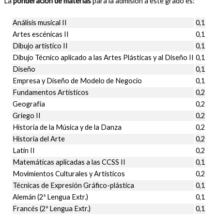
La
ponderación de materias
para la admisión a este grado es:
Análisis musical II
0,1
Artes escénicas II
0,1
Dibujo artístico II
0,1
Dibujo Técnico aplicado a las Artes Plásticas y al Diseño II
0,1
Diseño
0,1
Empresa y Diseño de Modelo de Negocio
0,1
Fundamentos Artísticos
0,2
Geografía
0,2
Griego II
0,2
Historia de la Música y de la Danza
0,2
Historia del Arte
0,2
Latín II
0,2
Matemáticas aplicadas a las CCSS II
0,1
Movimientos Culturales y Artísticos
0,2
Técnicas de Expresión Gráfico-plástica
0,1
Alemán (2ª Lengua Extr.)
0,1
Francés (2ª Lengua Extr.)
0,1