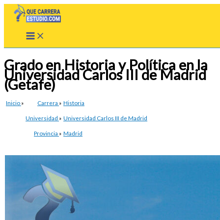
Ir
al
contenido
Grado en Historia y Política en la
Universidad Carlos III de Madrid
(Getafe)
Inicio
»
Carrera
»
Historia
Universidad
»
Universidad Carlos III de Madrid
Provincia
»
Madrid