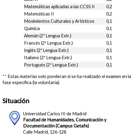
Matemáticas aplicadas a las CCSS II
0,2
Matemáticas II
0,2
Movimientos Culturales y Artísticos
0,1
Química
0,1
Alemán (2ª Lengua Extr.)
0,1
Francés (2ª Lengua Extr.)
0,1
Inglés (2ª Lengua Extr.)
0,1
Italiano (2ª Lengua Extr.)
0,1
Portugués (2ª Lengua Extr.)
0,1
**
Estas materias solo ponderan si se ha realizado el examen en la
fase específica (la voluntaria).
Situación
Universidad Carlos III de Madrid
Facultad de Humanidades, Comunicación y
Documentación (Campus Getafe)
Calle Madrid, 126-128