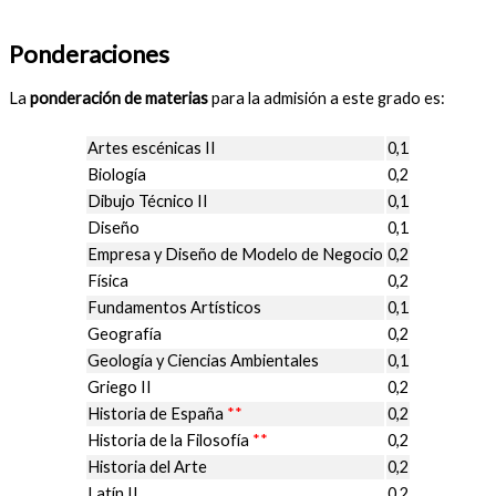
Ponderaciones
La
ponderación de materias
para la admisión a este grado es:
Artes escénicas II
0,1
Biología
0,2
Dibujo Técnico II
0,1
Diseño
0,1
Empresa y Diseño de Modelo de Negocio
0,2
Física
0,2
Fundamentos Artísticos
0,1
Geografía
0,2
Geología y Ciencias Ambientales
0,1
Griego II
0,2
Historia de España
**
0,2
Historia de la Filosofía
**
0,2
Historia del Arte
0,2
Latín II
0,2