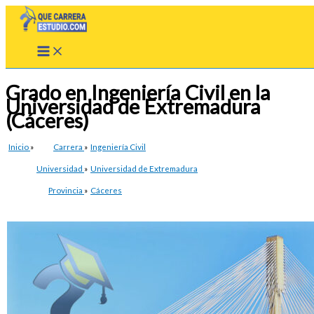
Ir
al
contenido
Grado en Ingeniería Civil en la
Universidad de Extremadura
(Cáceres)
Inicio
»
Carrera
»
Ingeniería Civil
Universidad
»
Universidad de Extremadura
Provincia
»
Cáceres