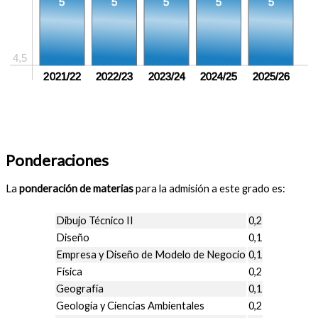
5
5
5
5
5
4,5
2021/22
2022/23
2023/24
2024/25
2025/26
Ponderaciones
La
ponderación de materias
para la admisión a este grado es:
Dibujo Técnico II
0,2
Diseño
0,1
Empresa y Diseño de Modelo de Negocio
0,1
Física
0,2
Geografía
0,1
Geología y Ciencias Ambientales
0,2