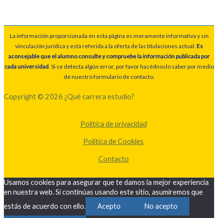
La información proporcionada en esta página es meramente informativa y sin
vinculación jurídica y está referida a la oferta de las titulaciones actual.
Es
aconsejable que el alumno consulte y compruebe la información publicada por
cada universidad
. Si se detecta algún error, por favor hacédnoslo saber por medio
de nuestro formulario de contacto.
Copyright © 2026 ¿Qué carrera estudio?
Política de privacidad
Política de Cookies
Contacto
Usamos cookies para asegurar que te damos la mejor experiencia
en nuestra web. Si continúas usando este sitio, asumiremos que
estás de acuerdo con ello.
Acepto
No acepto