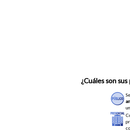
¿Cuáles son sus 
Se
an
un
C
pr
co