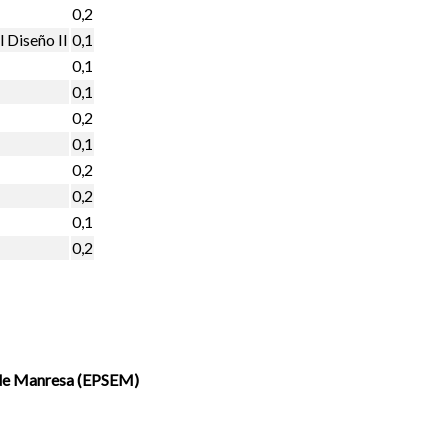
0,2
l Diseño II
0,1
0,1
0,1
0,2
0,1
0,2
0,2
0,1
0,2
a de Manresa (EPSEM)