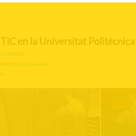
 TIC en la Universitat Politècnic
ría Telemática
itat Politècnica de Catalunya
ona