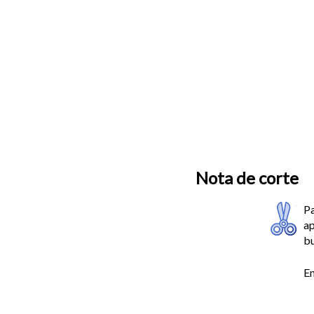
Nota de corte
Pa
ap
b
En