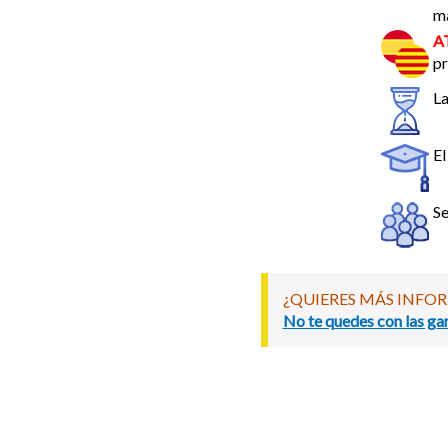
ma
A
pr
La
El
Se
¿QUIERES MÁS INFO
No te quedes con las gan