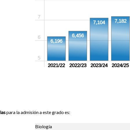
7
7,182
7,104
6,456
6
6,196
5
2021/22
2022/23
2023/24
2024/25
ias
para la admisión a este grado es:
Biología