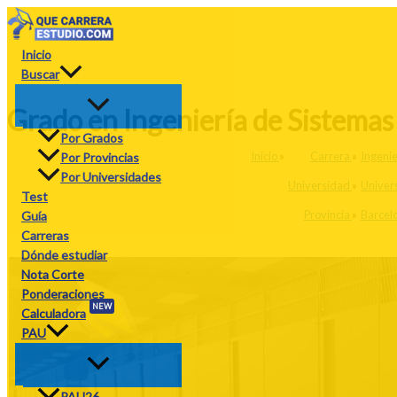
Ir
al
contenido
Inicio
Buscar
Grado en Ingeniería de Sistemas
Por Grados
Inicio
»
Carrera
»
Ingenie
Por Provincias
Por Universidades
Universidad
»
Univers
Test
Provincia
»
Barcel
Guía
Carreras
Dónde estudiar
Nota Corte
Ponderaciones
NEW
Calculadora
PAU
PAU26