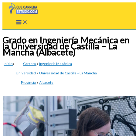
Ir
al
contenido
Grado en Ingeniería Mecánica en
la Universidad de Castilla – La
Mancha (Albacete)
Inicio
»
Carrera
»
Ingeniería Mecánica
Universidad
»
Universidad de Castilla – La Mancha
Provincia
»
Albacete