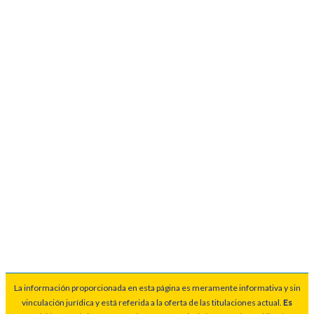
La información proporcionada en esta página es meramente informativa y sin
vinculación jurídica y está referida a la oferta de las titulaciones actual.
Es