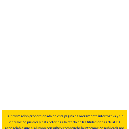
La información proporcionada en esta página es meramente informativa y sin
vinculación jurídica y está referida a la oferta de las titulaciones actual.
Es
aconsejable que el alumno consulte y compruebe la información publicada por