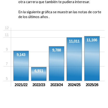
otra carrera que también te pudiera interesar.
En la siguiente gráfica se muestran las notas de corte
de los últimos años .
12
11
11,166
11,011
9
9,788
9,143
7
6,911
5
2021/22
2022/23
2023/24
2024/25
2025/26