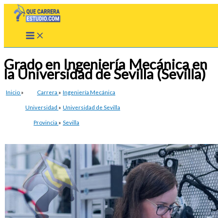
Ir
al
contenido
Grado en Ingeniería Mecánica en
la Universidad de Sevilla (Sevilla)
Inicio
»
Carrera
»
Ingeniería Mecánica
Universidad
»
Universidad de Sevilla
Provincia
»
Sevilla