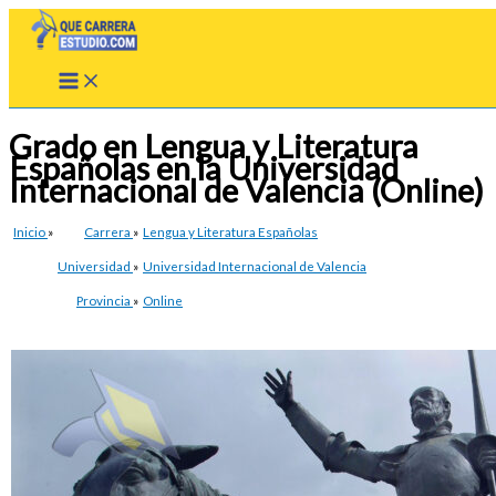
Ir
al
contenido
Grado en Lengua y Literatura
Españolas en la Universidad
Internacional de Valencia (Online)
Inicio
»
Carrera
»
Lengua y Literatura Españolas
Universidad
»
Universidad Internacional de Valencia
Provincia
»
Online