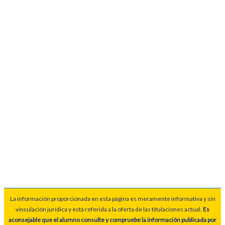
La información proporcionada en esta página es meramente informativa y sin
vinculación jurídica y está referida a la oferta de las titulaciones actual.
Es
aconsejable que el alumno consulte y compruebe la información publicada por