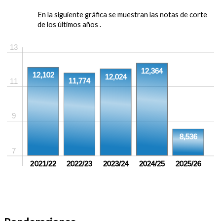
En la siguiente gráfica se muestran las notas de corte
de los últimos años .
13
12,364
12,102
12,024
11,774
11
9
8,536
7
2021/22
2022/23
2023/24
2024/25
2025/26