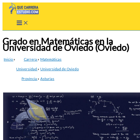
Ir
al
contenido
Grado en Matemáticas en la
Universidad de Oviedo (Oviedo)
Inicio
»
Carrera
»
Matemáticas
Universidad
»
Universidad de Oviedo
Provincia
»
Asturias