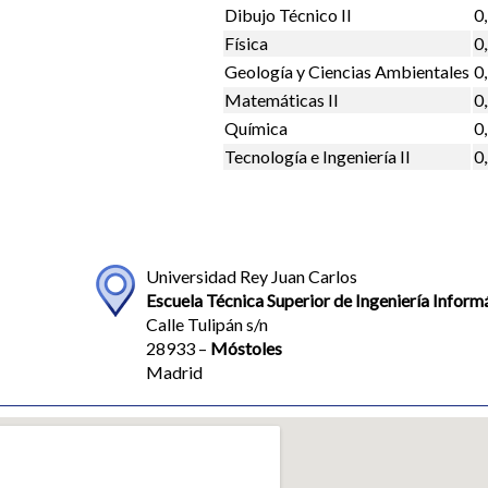
Dibujo Técnico II
0
Física
0
Geología y Ciencias Ambientales
0
Matemáticas II
0
Química
0
Tecnología e Ingeniería II
0
Universidad Rey Juan Carlos
Escuela Técnica Superior de Ingeniería Infor
Calle Tulipán s/n
28933 –
Móstoles
Madrid