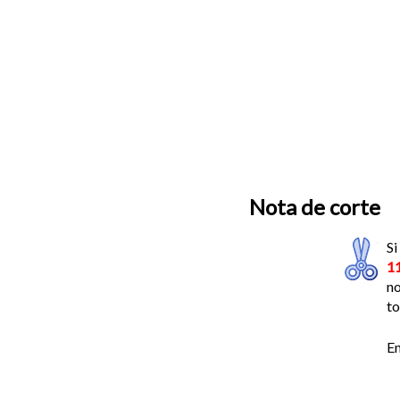
Nota de corte
Si
1
no
to
En