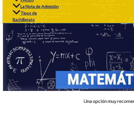
La Nota de Admisión
Tipos de
Bachillerato
Una opción muy recomenda