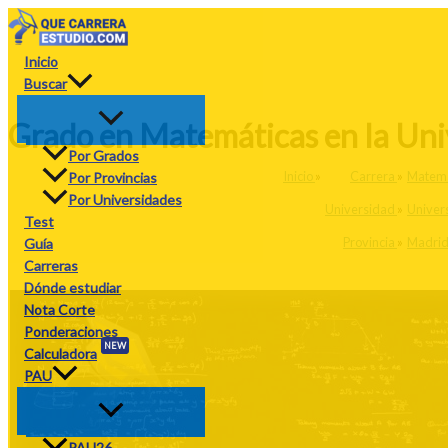
Ir
al
contenido
Inicio
Buscar
Grado en Matemáticas en la Uni
Por Grados
Inicio
»
Carrera
»
Matemá
Por Provincias
Por Universidades
Universidad
»
Univer
Test
Provincia
»
Madri
Guía
Carreras
Dónde estudiar
Nota Corte
Ponderaciones
NEW
Calculadora
PAU
PAU26