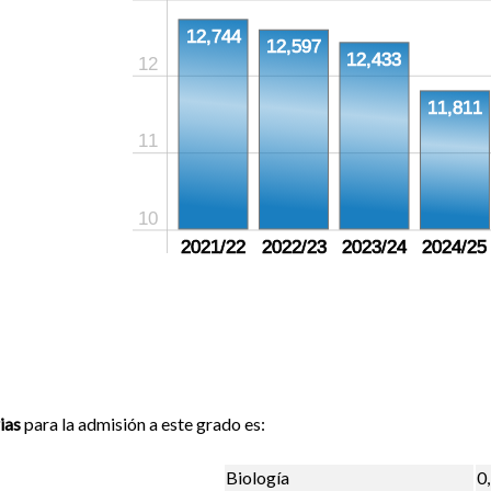
12,744
12,597
12,433
12
11,811
11
10
2021/22
2022/23
2023/24
2024/25
ias
para la admisión a este grado es:
Biología
0