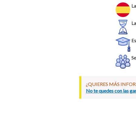
La
La
Es
Se
¿QUIERES MÁS INFO
No te quedes con las gan