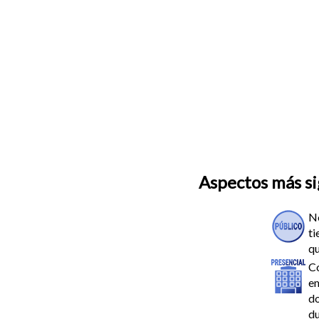
Aspectos más sig
N
ti
qu
C
em
do
du