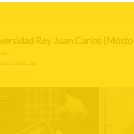
versidad Rey Juan Carlos (Mósto
ticas
sidad Rey Juan Carlos
d