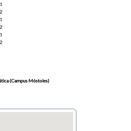
,1
,2
,1
,2
,1
,2
mática (Campus Móstoles)