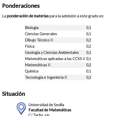
Ponderaciones
La
ponderación de materias
para la admisión a este grado es:
Biología
0,1
Ciencias Generales
0,1
Dibujo Técnico II
0,2
Física
0,2
Geología y Ciencias Ambientales
0,1
Matemáticas aplicadas a las CCSS II
0,1
Matemáticas II
0,2
Química
0,1
Tecnología e Ingeniería II
0,2
Situación
Universidad de Sevilla
Facultad de Matemáticas
C/ Tarfia, s/n