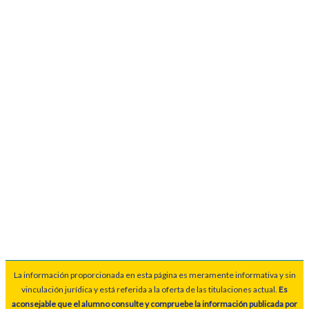
La información proporcionada en esta página es meramente informativa y sin
vinculación jurídica y está referida a la oferta de las titulaciones actual.
Es
aconsejable que el alumno consulte y compruebe la información publicada por