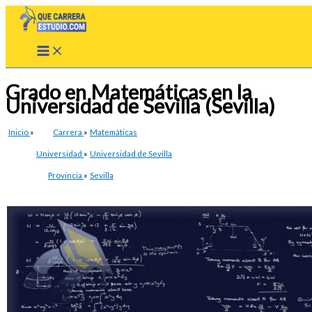
Ir
al
contenido
Grado en Matemáticas en la
Universidad de Sevilla (Sevilla)
Inicio
»
Carrera
»
Matemáticas
Universidad
»
Universidad de Sevilla
Provincia
»
Sevilla