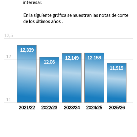
interesar.
En la siguiente gráfica se muestran las notas de corte
de los últimos años .
12,5
12,339
12
12,158
12,149
12,06
11,919
11
2021/22
2022/23
2023/24
2024/25
2025/26