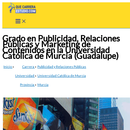
Ir
al
contenido
Grado en Publicidad, Relaciones
Públicas y Marketing de
Contenidos en la Universidad
Católica de Murcia (Guadalupe)
Inicio
»
Carrera
»
Publicidad y Relaciones Públicas
Universidad
»
Universidad Católica de Murcia
Provincia
»
Murcia