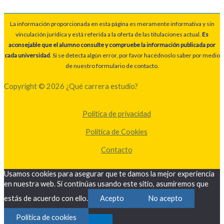
La información proporcionada en esta página es meramente informativa y sin
vinculación jurídica y está referida a la oferta de las titulaciones actual.
Es
aconsejable que el alumno consulte y compruebe la información publicada por
cada universidad
. Si se detecta algún error, por favor hacédnoslo saber por medio
de nuestro formulario de contacto.
Copyright © 2026 ¿Qué carrera estudio?
Política de privacidad
Política de Cookies
Contacto
Usamos cookies para asegurar que te damos la mejor experiencia
en nuestra web. Si continúas usando este sitio, asumiremos que
estás de acuerdo con ello.
Acepto
No acepto
Política de cookies