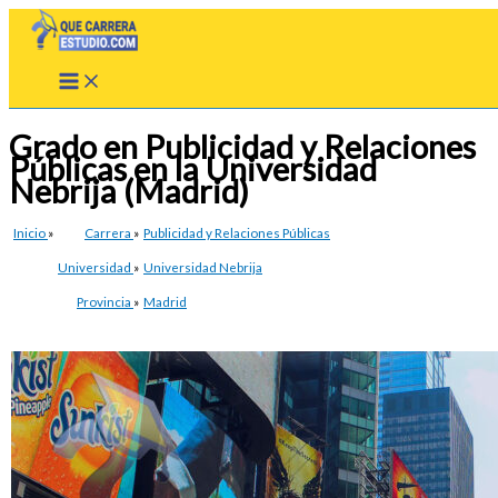
Ir
al
contenido
Grado en Publicidad y Relaciones
Públicas en la Universidad
Nebrija (Madrid)
Inicio
»
Carrera
»
Publicidad y Relaciones Públicas
Universidad
»
Universidad Nebrija
Provincia
»
Madrid