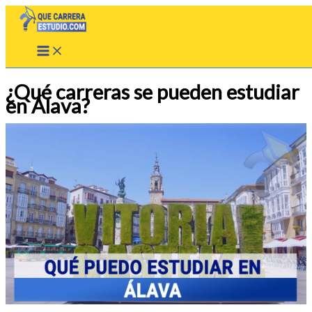
Ir
al
contenido
¿Qué carreras se pueden estudiar
en Álava?