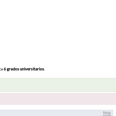
ta
6 grados universitarios
.
Nota
corte