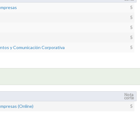
 Empresas
5
5
5
5
entos y Comunicación Corporativa
5
Nota
corte
Empresas (Online)
5