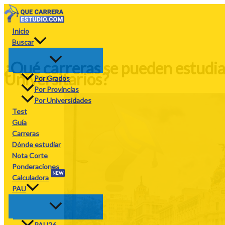
Ir
al
contenido
Inicio
Buscar
¿Qué carreras se pueden estudi
Universitarios?
Por Grados
Por Provincias
Por Universidades
Test
Guía
Carreras
Dónde estudiar
Nota Corte
Ponderaciones
NEW
Calculadora
PAU
PAU26