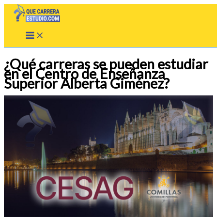
Ir
al
contenido
¿Qué carreras se pueden estudiar
en el Centro de Enseñanza
Superior Alberta Giménez?