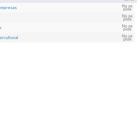
No se
 Empresas
pide
No se
pide
No se
s
pide
No se
rcultural
pide