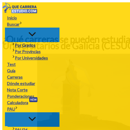
Ir
al
contenido
Inicio
Buscar
¿Qué carreras se pueden estudia
Universitarios de Galicia (CES
Por Grados
Por Provincias
Por Universidades
Test
Guía
Carreras
Dónde estudiar
Nota Corte
Ponderaciones
NEW
Calculadora
PAU
PAU26