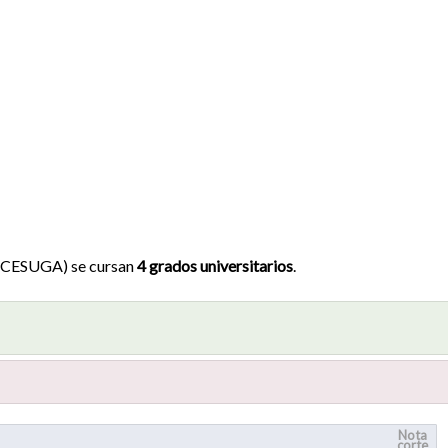
a (CESUGA) se cursan
4 grados universitarios
.
Nota
corte