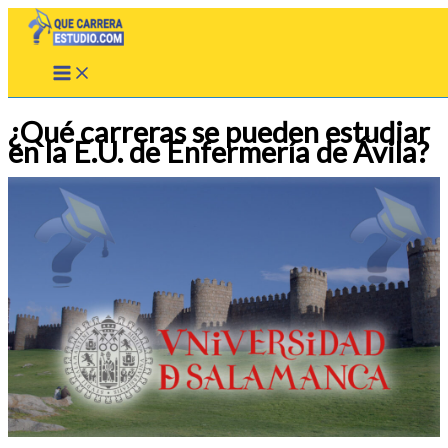
Ir
al
contenido
¿Qué carreras se pueden estudiar
en la E.U. de Enfermería de Ávila?