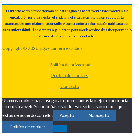
La información proporcionada en esta página es meramente informativa y sin
vinculación jurídica y está referida a la oferta de las titulaciones actual.
Es
aconsejable que el alumno consulte y compruebe la información publicada por
cada universidad
. Si se detecta algún error, por favor hacédnoslo saber por medio
de nuestro formulario de contacto.
Copyright © 2026 ¿Qué carrera estudio?
Política de privacidad
Política de Cookies
Contacto
Usamos cookies para asegurar que te damos la mejor experiencia
en nuestra web. Si continúas usando este sitio, asumiremos que
estás de acuerdo con ello.
Acepto
No acepto
Política de cookies