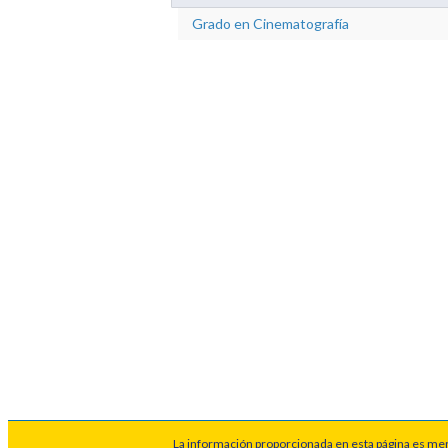
Grado en Cinematografía
La información proporcionada en esta página es meram