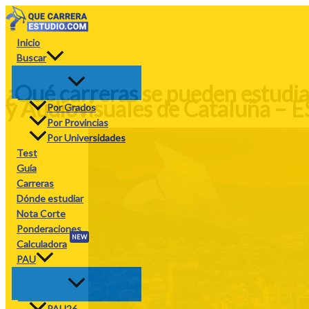
Ir
al
contenido
Inicio
Buscar
¿Qué carreras se pueden estudia
y Audiovisuales de Cataluña – 
Por Grados
Por Provincias
Por Universidades
Test
Guía
Carreras
Dónde estudiar
Nota Corte
Ponderaciones
NEW
Calculadora
PAU
PAU26