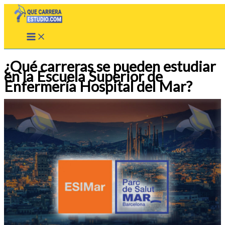
Ir
al
contenido
¿Qué carreras se pueden estudiar
en la Escuela Superior de
Enfermería Hospital del Mar?