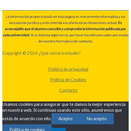
La información proporcionada en esta página es meramente informativa y sin
vinculación jurídica y está referida a la oferta de las titulaciones actual.
Es
aconsejable que el alumno consulte y compruebe la información publicada por
cada universidad
. Si se detecta algún error, por favor hacédnoslo saber por medio
de nuestro formulario de contacto.
Copyright © 2026 ¿Qué carrera estudio?
Política de privacidad
Política de Cookies
Contacto
Usamos cookies para asegurar que te damos la mejor experiencia
en nuestra web. Si continúas usando este sitio, asumiremos que
estás de acuerdo con ello.
Acepto
No acepto
Política de cookies