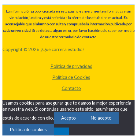
La información proporcionada en esta página es meramente informativa y sin
vinculación jurídica y está referida a la oferta de las titulaciones actual.
Es
aconsejable que el alumno consulte y compruebe la información publicada por
cada universidad
. Si se detecta algún error, por favor hacédnoslo saber por medio
de nuestro formulario de contacto.
Copyright © 2026 ¿Qué carrera estudio?
Política de privacidad
Política de Cookies
Contacto
Usamos cookies para asegurar que te damos la mejor experiencia
en nuestra web. Si continúas usando este sitio, asumiremos que
estás de acuerdo con ello.
Acepto
No acepto
Política de cookies