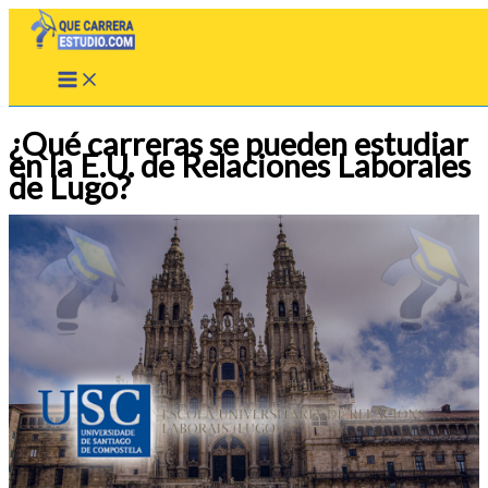
Ir
al
contenido
¿Qué carreras se pueden estudiar
en la E.U. de Relaciones Laborales
de Lugo?