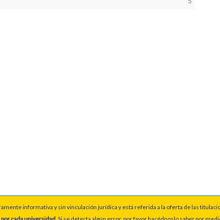
5
ente informativa y sin vinculación jurídica y está referida a la oferta de las titulaci
 por cada universidad
. Si se detecta algún error, por favor hacédnoslo saber por med