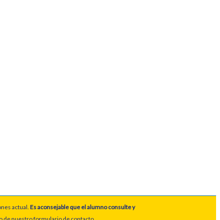
ones actual.
Es aconsejable que el alumno consulte y
io de nuestro formulario de contacto.