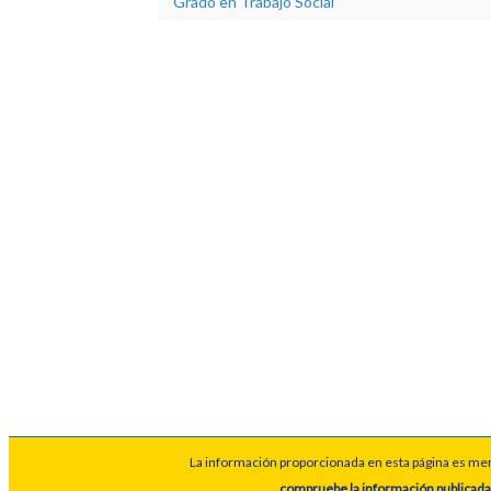
Grado en Trabajo Social
La información proporcionada en esta página es meram
compruebe la información publicada