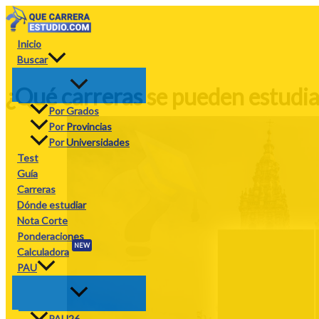
Ir
al
contenido
Inicio
Buscar
¿Qué carreras se pueden estudiar
Por Grados
Por Provincias
Por Universidades
Test
Guía
Carreras
Dónde estudiar
Nota Corte
Ponderaciones
NEW
Calculadora
PAU
PAU26