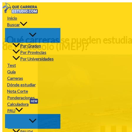
Ir
al
contenido
Inicio
Buscar
¿Qué carreras se pueden estudia
de Protocolo (IMEP)?
Por Grados
Por Provincias
Por Universidades
Test
Guía
Carreras
Dónde estudiar
Nota Corte
Ponderaciones
NEW
Calculadora
PAU
PAU26