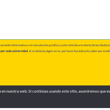
ente informativa y sin vinculación jurídica y está referida a la oferta de las titulaci
 por cada universidad
. Si se detecta algún error, por favor hacédnoslo saber por med
en nuestra web. Si continúas usando este sitio, asumiremos que es