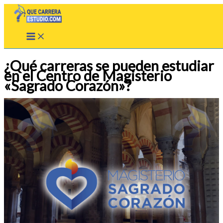
Ir
al
contenido
¿Qué carreras se pueden estudiar
en el Centro de Magisterio
«Sagrado Corazón»?