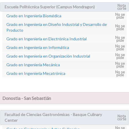
Nota
Escuela Politécnica Superior (Campus Mondragon)
corte
No se
Grado en Ingeniería Biomédica
pide
Grado en Ingeniería en Diseño Industrial y Desarrollo de
No se
pide
Producto
No se
Grado en Ingeniería en Electrónica Industrial
pide
No se
Grado en Ingeniería en Informática
pide
No se
Grado en Ingeniería en Organización Industrial
pide
No se
Grado en Ingeniería Mecánica
pide
No se
Grado en Ingeniería Mecatrónica
pide
Donostia - San Sebastián
Facultad de Ciencias Gastronómicas - Basque Culinary
Nota
corte
Center
No se