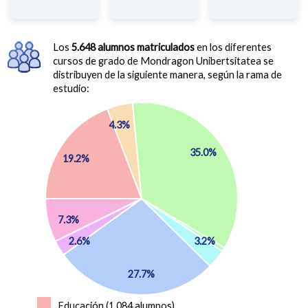
Los
5.648 alumnos matriculados
en los diferentes
cursos de grado de Mondragon Unibertsitatea se
distribuyen de la siguiente manera, según la rama de
estudio:
4.3%
35.0%
19.2%
7.3%
3.2%
2.6%
27.7%
Educación (1.084 alumnos)