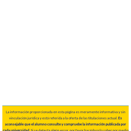
La información proporcionada en esta página es meramente informativa y sin
vinculación jurídica y está referida a la oferta de las titulaciones actual.
Es
aconsejable que el alumno consulte y compruebe la información publicada por
cada universidad
. Si se detecta algún error, por favor hacédnoslo saber por medio