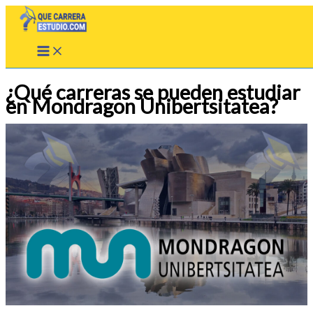
Ir
al
contenido
¿Qué carreras se pueden estudiar
en Mondragon Unibertsitatea?