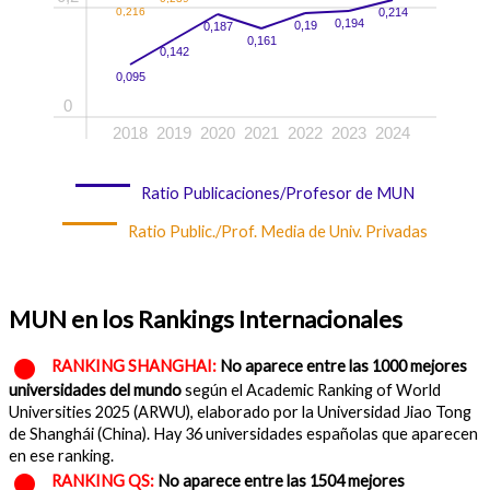
0,216
0,214
0,194
0,19
0,187
0,161
0,142
0,095
0
2018
2019
2020
2021
2022
2023
2024
Ratio Publicaciones/Profesor de MUN
Ratio Public./Prof. Media de Univ. Privadas
MUN en los Rankings Internacionales
RANKING SHANGHAI:
No aparece entre las 1000 mejores
universidades del mundo
según el Academic Ranking of World
Universities 2025 (ARWU), elaborado por la Universidad Jiao Tong
de Shanghái (China). Hay 36 universidades españolas que aparecen
en ese ranking.
RANKING QS:
No aparece entre las 1504 mejores