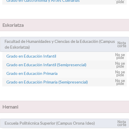
Grado en Gastronomía y Artes Culinarias
pide
Eskoriatza
Facultad de Humanidades y Ciencias de la Educación (Campus
Nota
corte
de Eskoriatza)
No se
Grado en Educación Infantil
pide
No se
Grado en Educación Infantil (Semipresencial)
pide
No se
Grado en Educación Primaria
pide
No se
Grado en Educación Primaria (Semipresencial)
pide
Hernani
Nota
Escuela Politécnica Superior (Campus Orona Ideo)
corte