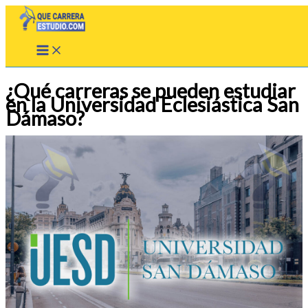
Ir
al
contenido
¿Qué carreras se pueden estudiar
en la Universidad Eclesiástica San
Dámaso?