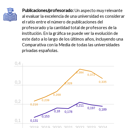
Publicaciones/profesorado:
Un aspecto muy relevante
al evaluar la excelencia de una universidad es considerar
el ratio entre el número de publicaciones del
profesorado y la cantidad total de profesores de la
institución. En la gráfica se puede ver la evolución de
este dato a lo largo de los últimos años, incluyendo una
Comparativa con la Media de todas las universidades
privadas españolas.
0,4
0,384
0,372
0,3
0,335
0,328
0,268
0,239
0,2
0,216
0,211
0,197
0,189
0,18
0,178
0,153
0,1
0,131
2018
2019
2020
2021
2022
2023
2024