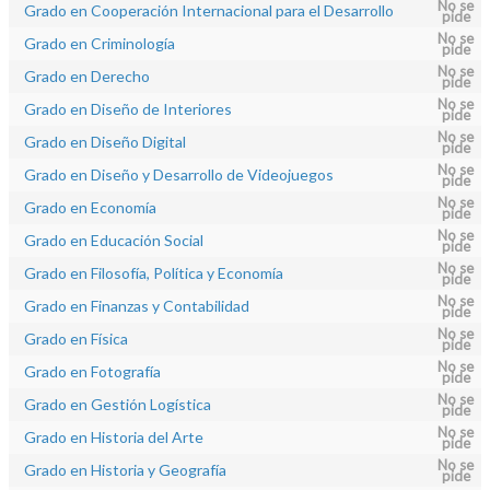
No se
Grado en Cooperación Internacional para el Desarrollo
pide
No se
Grado en Criminología
pide
No se
Grado en Derecho
pide
No se
Grado en Diseño de Interiores
pide
No se
Grado en Diseño Digital
pide
No se
Grado en Diseño y Desarrollo de Videojuegos
pide
No se
Grado en Economía
pide
No se
Grado en Educación Social
pide
No se
Grado en Filosofía, Política y Economía
pide
No se
Grado en Finanzas y Contabilidad
pide
No se
Grado en Física
pide
No se
Grado en Fotografía
pide
No se
Grado en Gestión Logística
pide
No se
Grado en Historia del Arte
pide
No se
Grado en Historia y Geografía
pide