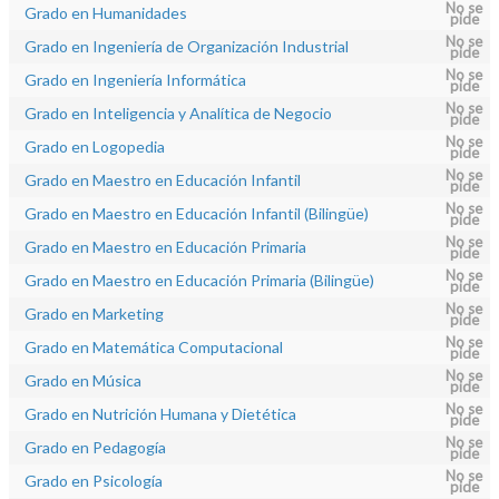
No se
Grado en Humanidades
pide
No se
Grado en Ingeniería de Organización Industrial
pide
No se
Grado en Ingeniería Informática
pide
No se
Grado en Inteligencia y Analítica de Negocio
pide
No se
Grado en Logopedia
pide
No se
Grado en Maestro en Educación Infantil
pide
No se
Grado en Maestro en Educación Infantil (Bilingüe)
pide
No se
Grado en Maestro en Educación Primaria
pide
No se
Grado en Maestro en Educación Primaria (Bilingüe)
pide
No se
Grado en Marketing
pide
No se
Grado en Matemática Computacional
pide
No se
Grado en Música
pide
No se
Grado en Nutrición Humana y Dietética
pide
No se
Grado en Pedagogía
pide
No se
Grado en Psicología
pide