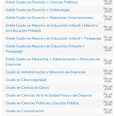
No se
Doble Grado en Derecho + Ciencias Políticas
pide
No se
Doble Grado en Derecho + Criminología
pide
No se
Doble Grado en Derecho + Relaciones Internacionales
pide
Doble Grado en Maestro en Educación Infantil + Maestro
No se
pide
en Educación Primaria
No se
Doble Grado en Maestro en Educación Infantil + Pedagogía
pide
Doble Grado en Maestro en Educación Primaria +
No se
pide
Pedagogía
Doble Grado en Marketing + Administración y Dirección de
No se
pide
Empresas
No se
Grado en Administración y Dirección de Empresas
pide
No se
Grado en Ciberseguridad
pide
No se
Grado en Ciencia de Datos
pide
No se
Grado en Ciencias de la Actividad Física y del Deporte
pide
No se
Grado en Ciencias Políticas y Gestión Pública
pide
No se
Grado en Comunicación
pide