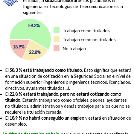
estudiar, la
situación laboral
de los graduados en
Ingeniería en Tecnologías de Telecomunicación es la
siguiente:
58.3%
Trabajan como titulados
Trabajan como no titulados
18.9%
No trabajan
22.8%
El
58,3 % está trabajando como titulado
. Esto significa que estará
en una situación de cotización en la Seguridad Social en el nivel de
formación superior (ingenieros o ingenieros técnicos, licenciados,
directivos, ayudantes titulados…).
El
22,8 % estará trabajando, pero no estará cotizando como
titulado
. Estarán trabajando como oficiales, peones, ayudantes
no titulados, administrativos y demás trabajos para los que no se
requiere la titulación cursada.
El
18,9 % no habrá conseguido un empleo
y estará en situación de
desempleo.