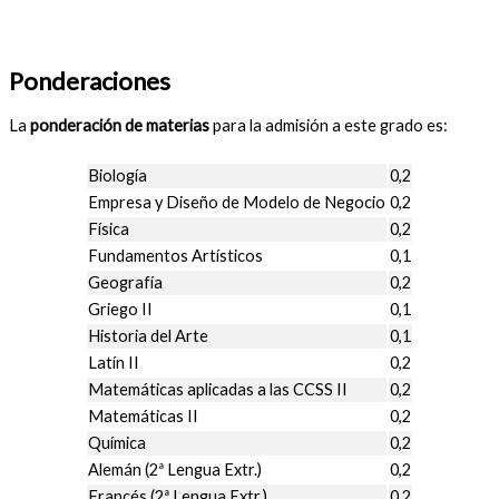
Ponderaciones
La
ponderación de materias
para la admisión a este grado es:
Biología
0,2
Empresa y Diseño de Modelo de Negocio
0,2
Física
0,2
Fundamentos Artísticos
0,1
Geografía
0,2
Griego II
0,1
Historia del Arte
0,1
Latín II
0,2
Matemáticas aplicadas a las CCSS II
0,2
Matemáticas II
0,2
Química
0,2
Alemán (2ª Lengua Extr.)
0,2
Francés (2ª Lengua Extr.)
0,2