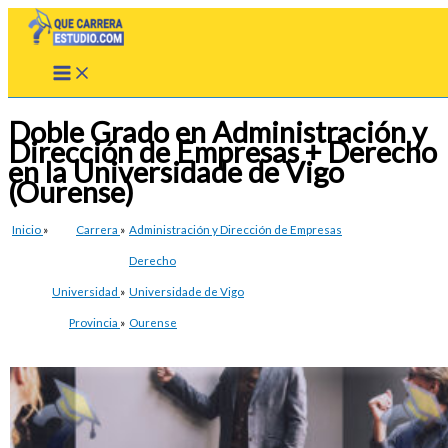
Ir
al
contenido
Doble Grado en Administración y
Dirección de Empresas + Derecho
en la Universidade de Vigo
(Ourense)
Inicio
»
Carrera
»
Administración y Dirección de Empresas
Derecho
Universidad
»
Universidade de Vigo
Provincia
»
Ourense