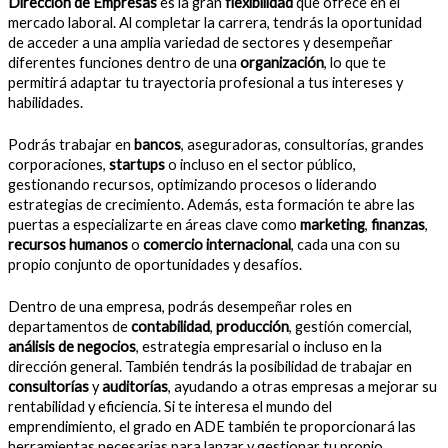
Dirección de Empresas
es la gran
flexibilidad
que ofrece en el
mercado laboral. Al completar la carrera, tendrás la oportunidad
de acceder a una amplia variedad de sectores y desempeñar
diferentes funciones dentro de una
organización
, lo que te
permitirá adaptar tu trayectoria profesional a tus intereses y
habilidades.
Podrás trabajar en
bancos
, aseguradoras, consultorías, grandes
corporaciones,
startups
o incluso en el sector público,
gestionando recursos, optimizando procesos o liderando
estrategias de crecimiento. Además, esta formación te abre las
puertas a especializarte en áreas clave como
marketing
,
finanzas
,
recursos humanos
o
comercio internacional
, cada una con su
propio conjunto de oportunidades y desafíos.
Dentro de una empresa, podrás desempeñar roles en
departamentos de
contabilidad
,
producción
, gestión comercial,
análisis de negocios
, estrategia empresarial o incluso en la
dirección general. También tendrás la posibilidad de trabajar en
consultorías
y
auditorías
, ayudando a otras empresas a mejorar su
rentabilidad y eficiencia. Si te interesa el mundo del
emprendimiento, el grado en ADE también te proporcionará las
herramientas necesarias para lanzar y gestionar tu propio