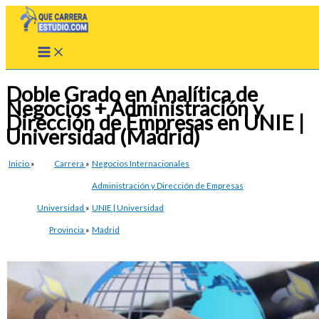
Ir
al
contenido
Doble Grado en Analítica de
Negocios + Administración y
Dirección de Empresas en UNIE |
Universidad (Madrid)
Inicio
»
Carrera
»
Negocios Internacionales
Administración y Dirección de Empresas
Universidad
»
UNIE | Universidad
Provincia
»
Madrid