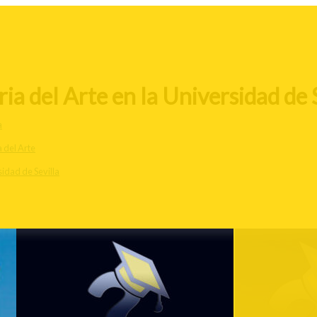
a del Arte en la Universidad de S
a
a del Arte
idad de Sevilla