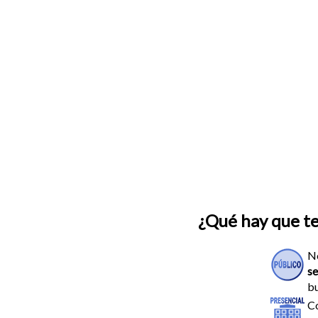
¿Qué hay que t
N
se
bu
Co