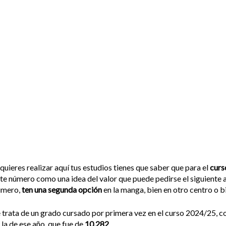
 quieres realizar aquí tus estudios tienes que saber que para el
curs
te número como una idea del valor que puede pedirse el siguiente a
úmero,
ten una segunda opción
en la manga, bien en otro centro o bi
 trata de un grado cursado por primera vez en el curso 2024/25, c
 la de ese año, que fue de
10,282