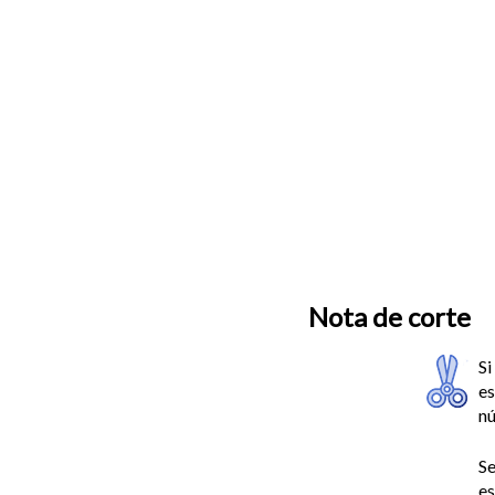
Nota de corte
Si
es
n
Se
es