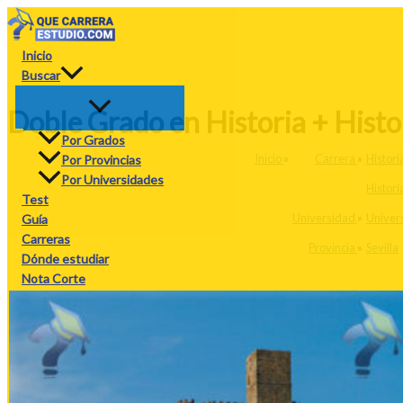
Ir
al
contenido
Inicio
Buscar
Doble Grado en Historia + Histori
Por Grados
Inicio
»
Carrera
»
Histori
Por Provincias
Por Universidades
Histori
Test
Universidad
»
Univers
Guía
Carreras
Provincia
»
Sevilla
Dónde estudiar
Nota Corte
Ponderaciones
NEW
Calculadora
PAU
PAU26