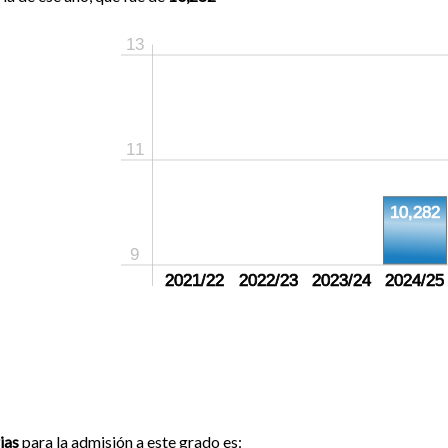
13
11
10,282
9
sin crear
2021/22
sin crear
2022/23
sin crear
2023/24
2024/25
ias
para la admisión a este grado es: