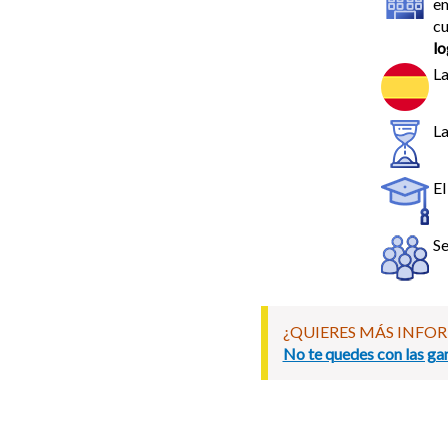
em
cu
lo
La
La
El
Se
¿QUIERES MÁS INFO
No te quedes con las gan