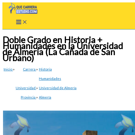
Ir
al
contenido
Doble Grado en Historia +
Humanidades en la Universidad
de Almería (La Cañada de San
Urbano)
Inicio
»
Carrera
»
Historia
Humanidades
Universidad
»
Universidad de Almería
Provincia
»
Almería