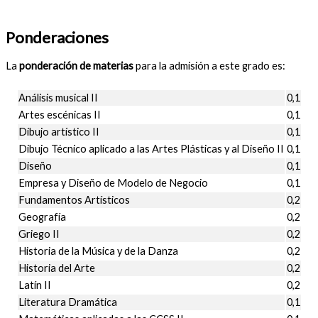
Ponderaciones
La
ponderación de materias
para la admisión a este grado es:
Análisis musical II
0,1
Artes escénicas II
0,1
Dibujo artístico II
0,1
Dibujo Técnico aplicado a las Artes Plásticas y al Diseño II
0,1
Diseño
0,1
Empresa y Diseño de Modelo de Negocio
0,1
Fundamentos Artísticos
0,2
Geografía
0,2
Griego II
0,2
Historia de la Música y de la Danza
0,2
Historia del Arte
0,2
Latín II
0,2
Literatura Dramática
0,1