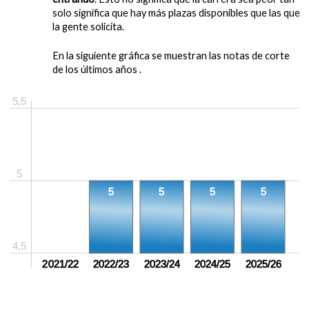
solo significa que hay más plazas disponibles que las que
la gente solicita.
En la siguiente gráfica se muestran las notas de corte
de los últimos años .
5,5
5
5
5
5
5
4,5
sin crear
2021/22
2022/23
2023/24
2024/25
2025/26